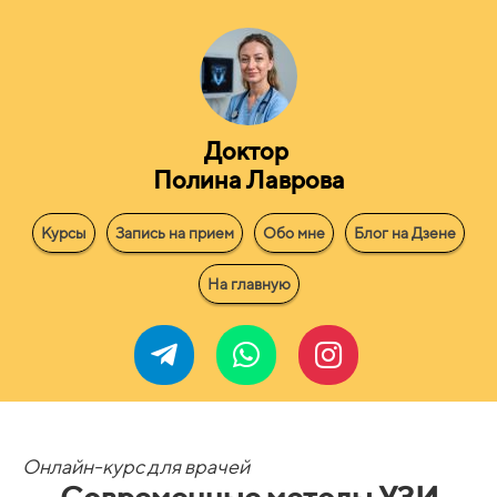
Доктор
Полина Лаврова
Курсы
Запись на прием
Обо мне
Блог на Дзене
На главную
Онлайн-курс для врачей