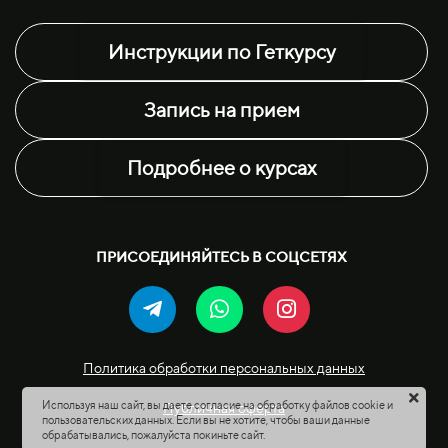
Инструкции по Геткурсу
Запись на прием
Подробнее о курсах
ПРИСОЕДИНЯЙТЕСЬ В СОЦСЕТЯХ
Политика обработки персональных данных
Используя наш сайт, вы даете согласие на обработку файлов cookie и
Публичная оферта
пользовательских данных. Если вы не хотите, чтобы ваши данные
обрабатывались, пожалуйста покиньте сайт.